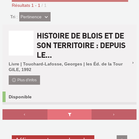
Résultats
1
-
1
/ 1
(Effet
Pertinence
Tri :
imédiat)
HISTOIRE DE BLOIS ET DE
SON TERRITOIRE : DEPUIS
LE...
Livre | Touchard-Lafosse, Georges | les Éd. de la Tour
GILE, 1992
Plus d'infos
Disponible