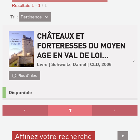
Résultats
1
-
1
/ 1
(Effet
Pertinence
Tri :
imédiat)
CHÂTEAUX ET
FORTERESSES DU MOYEN
AGE EN VAL DE LOI...
Livre | Schweitz, Daniel | CLD, 2006
Plus d'infos
Disponible
Affinez votre recherche