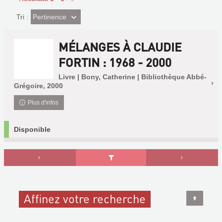
(Effet
Pertinence
Tri :
imédiat)
MÉLANGES À CLAUDIE
FORTIN : 1968 - 2000
Livre | Bony, Catherine | Bibliothèque Abbé-
Grégoire, 2000
Plus d'infos
Disponible
Affinez votre recherche