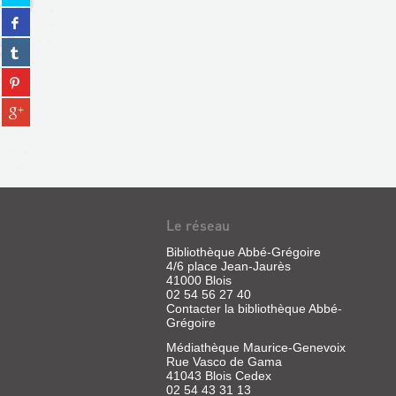
sur
Partager
twitter
sur
(Nouvelle
Partager
facebook
fenêtre)
sur
(Nouvelle
Partager
tumblr
fenêtre)
sur
(Nouvelle
Partager
pinterest
fenêtre)
sur
(Nouvelle
gplus
fenêtre)
(Nouvelle
fenêtre)
Le réseau
Bibliothèque Abbé-Grégoire
4/6 place Jean-Jaurès
41000 Blois
02 54 56 27 40
Contacter la bibliothèque Abbé-
Grégoire
Médiathèque Maurice-Genevoix
Rue Vasco de Gama
41043 Blois Cedex
02 54 43 31 13