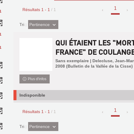
1
Résultats
1
-
1
/ 1
1
(Effet
Pertinence
Tri :
imédiat)
1
QUI ÉTAIENT LES "MOR
1
FRANCE" DE COULANGE.
Sans exemplaire | Delecluse, Jean-Marc 
2008 (Bulletin de la Vallée de la Cisse)
Plus d'infos
Indisponible
1
Résultats
1
-
1
/ 1
(Effet
Pertinence
Tri :
imédiat)