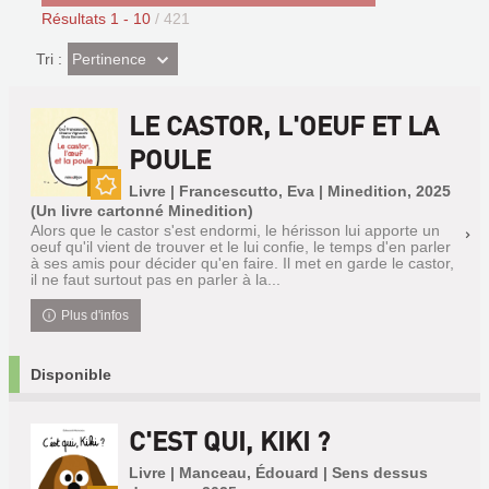
Résultats
1
-
10
/ 421
(Effet
Pertinence
Tri :
imédiat)
LE CASTOR, L'OEUF ET LA
POULE
Livre | Francescutto, Eva | Minedition, 2025
Nouveauté
(Un livre cartonné Minedition)
Alors que le castor s'est endormi, le hérisson lui apporte un
oeuf qu'il vient de trouver et le lui confie, le temps d'en parler
à ses amis pour décider qu'en faire. Il met en garde le castor,
il ne faut surtout pas en parler à la...
Plus d'infos
Disponible
C'EST QUI, KIKI ?
Livre | Manceau, Édouard | Sens dessus