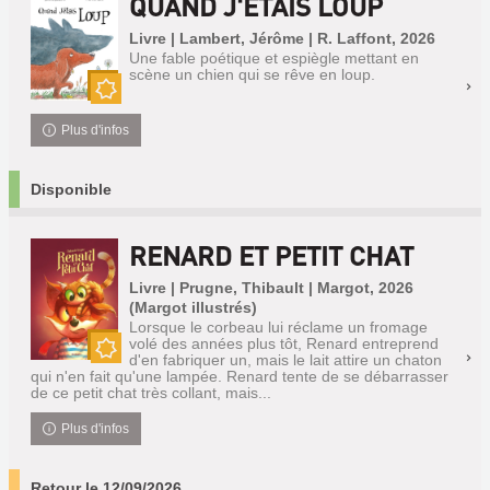
QUAND J'ÉTAIS LOUP
Livre | Lambert, Jérôme | R. Laffont, 2026
Une fable poétique et espiègle mettant en
scène un chien qui se rêve en loup.
Nouveauté
Plus d'infos
Disponible
RENARD ET PETIT CHAT
Livre | Prugne, Thibault | Margot, 2026
(Margot illustrés)
Lorsque le corbeau lui réclame un fromage
volé des années plus tôt, Renard entreprend
d'en fabriquer un, mais le lait attire un chaton
Nouveauté
qui n'en fait qu'une lampée. Renard tente de se débarrasser
de ce petit chat très collant, mais...
Plus d'infos
Retour le 12/09/2026