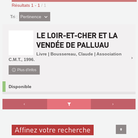
Résultats
1
-
1
/ 1
(Effet
Pertinence
Tri :
imédiat)
LE LOIR-ET-CHER ET LA
VENDÉE DE PALLUAU
Livre | Boussereau, Claude | Association
C.M.T., 1996.
Plus d'infos
Disponible
Affinez votre recherche