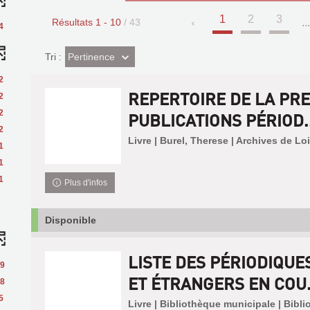
1
2
3
Résultats
1
-
10
/ 43
..
4
(Effet
Pertinence
Tri :
imédiat)
2
REPERTOIRE DE LA PRE
2
2
PUBLICATIONS PÉRIOD..
2
Livre | Burel, Therese | Archives de Lo
1
1
1
Plus d'infos
Disponible
LISTE DES PÉRIODIQUE
9
ET ÉTRANGERS EN COU.
8
5
Livre | Bibliothèque municipale | Bibl