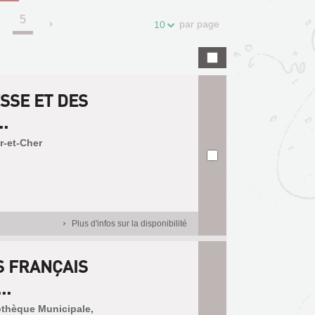
5
.
par page
10
SSE ET DES
.
ir-et-Cher
Plus d'infos sur la disponibilité
S FRANÇAIS
..
iothèque Municipale,