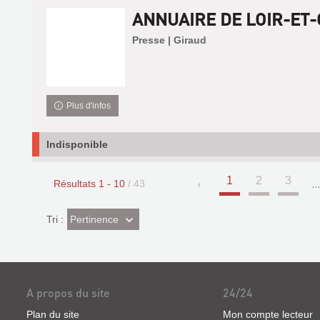
ANNUAIRE DE LOIR-ET
Presse | Giraud
Plus d'infos
Indisponible
1
2
3
Résultats
1
-
10
/ 43
..
(Effet
Pertinence
Tri :
imédiat)
A propos du site
24/24
Plan du site
Mon compte lecteur