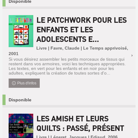
Disponible
LE PATCHWORK POUR LES
ENFANTS ET LES
ADOLESCENTS E...
Livre | Favre, Claude | Le Temps apprivoisé,
2001
Si vous désirez assembler les petits morceaux de tissus qui
restent dans vos armoires, voici les techniques appropriées.
Les textes, en vert pour les enfants et en noir pour les
adultes, expliquent la création de toutes sortes d'o...
Plus d'infos
Disponible
LES AMISH ET LEURS
QUILTS : PASSÉ, PRÉSENT
Livre | Légeret, Jacques | Edisud, 2006