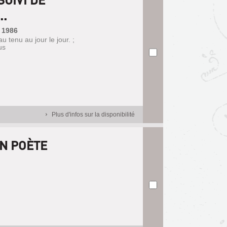
..
 1986
 tenu au jour le jour. ;
us
Plus d'infos sur la disponibilité
N POÈTE