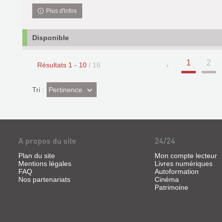
Plus d'infos
Disponible
1
2
Résultats
1
-
10
/ 16
(Effet
Pertinence
Tri :
imédiat)
A propos du site
24/24
Plan du site
Mon compte lecteur
Mentions légales
Livres numériques
FAQ
Autoformation
Nos partenariats
Cinéma
Patrimoine