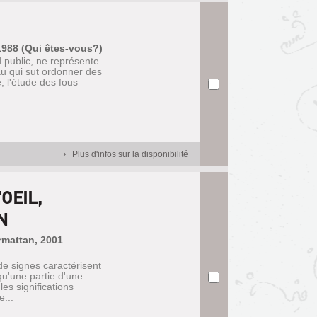
1988 (Qui êtes-vous?)
 public, ne représente
u qui sut ordonner des
, l'étude des fous
Plus d'infos sur la disponibilité
OEIL,
N
rmattan, 2001
e signes caractérisent
qu'une partie d'une
les significations
e...