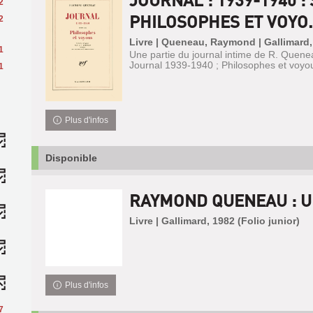
2
PHILOSOPHES ET VOYO.
2
Livre | Queneau, Raymond | Gallimard,
1
Une partie du journal intime de R. Queneau
Journal 1939-1940 ; Philosophes et voyo
1
Plus d'infos
Disponible
RAYMOND QUENEAU : U
Livre | Gallimard, 1982 (Folio junior)
Plus d'infos
7