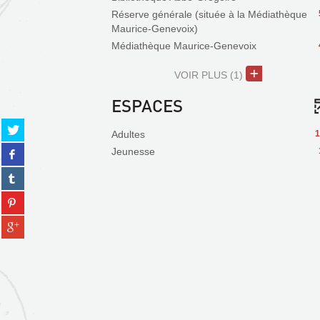
Réserve générale (située à la Médiathèque
Maurice-Genevoix)
Médiathèque Maurice-Genevoix
VOIR PLUS
(1)
ESPACES
Partager
Adultes
1
sur
Partager
Jeunesse
twitter
sur
(Nouvelle
Partager
facebook
fenêtre)
sur
(Nouvelle
Partager
tumblr
fenêtre)
sur
(Nouvelle
Partager
pinterest
fenêtre)
sur
(Nouvelle
gplus
fenêtre)
(Nouvelle
fenêtre)