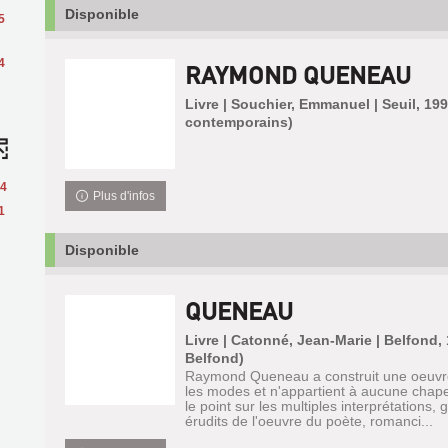
Disponible
5
4
RAYMOND QUENEAU
Livre | Souchier, Emmanuel | Seuil, 19
contemporains)
4
Plus d'infos
1
Disponible
QUENEAU
Livre | Catonné, Jean-Marie | Belfond,
Belfond)
Raymond Queneau a construit une oeuvre
les modes et n'appartient à aucune chapel
le point sur les multiples interprétations,
érudits de l'oeuvre du poète, romanci...