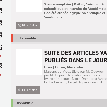
Sans exemplaire | Paillet, Antoine | S
scientifique et littéraire du Vendômois,
Société archéologique scientifique et l
Vendômois)
Plus d'infos
Indisponible
SUITE DES ARTICLES V
3
PUBLIÉS DANS LE JOUR
Livre | Dupre, Alexandre
Maisons du Vieux Blois par M. Queyroy ; 
3
par M. Dupin ; Des indications et des effe
hydrothérapique ; Notre-Dame des Aydes 
l'abbé Leclerc ; Projet d'opérations mili...
Plus d'infos
Disponible