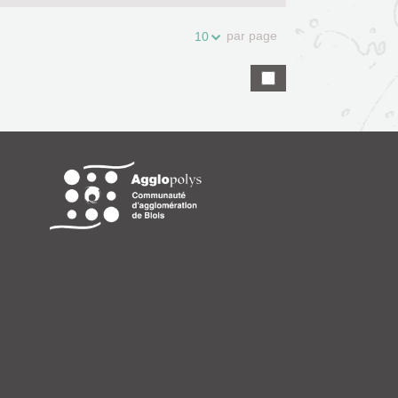
par page
10