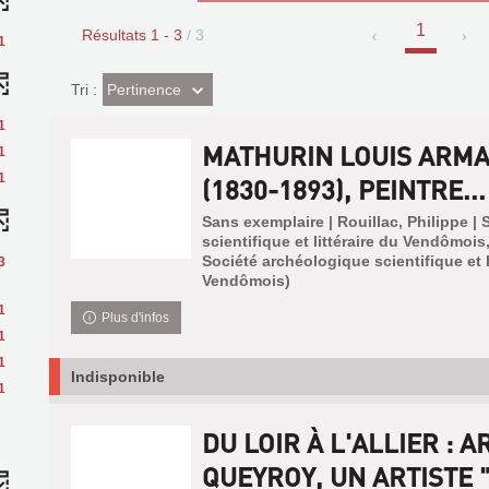
1
Résultats
1
-
3
/ 3
1
(Effet
Pertinence
Tri :
imédiat)
1
MATHURIN LOUIS ARM
1
1
(1830-1893), PEINTRE...
Sans exemplaire | Rouillac, Philippe |
scientifique et littéraire du Vendômois,
Société archéologique scientifique et l
3
Vendômois)
1
Plus d'infos
1
1
Indisponible
1
DU LOIR À L'ALLIER : 
QUEYROY, UN ARTISTE "