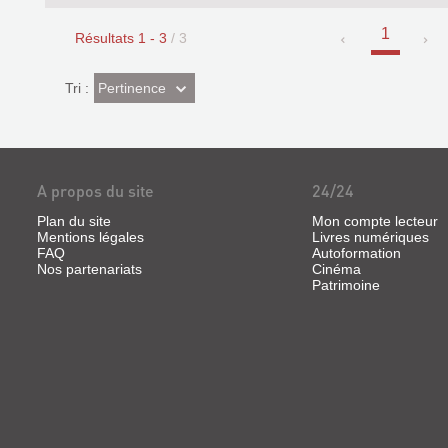
1
Résultats
1
-
3
/ 3
(Effet
Pertinence
Tri :
imédiat)
A propos du site
24/24
Plan du site
Mon compte lecteur
Mentions légales
Livres numériques
FAQ
Autoformation
Nos partenariats
Cinéma
Patrimoine