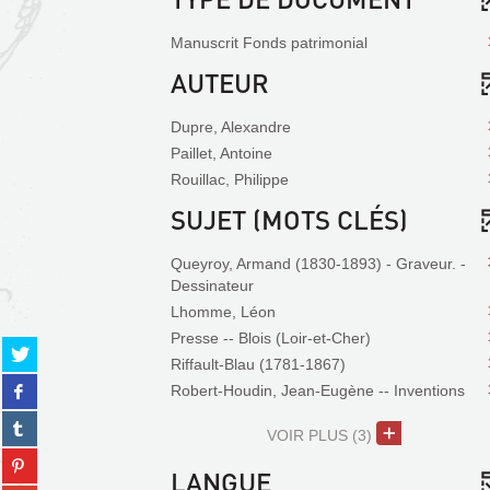
Manuscrit Fonds patrimonial
AUTEUR
Dupre, Alexandre
Paillet, Antoine
Rouillac, Philippe
SUJET (MOTS CLÉS)
Queyroy, Armand (1830-1893) - Graveur. -
Dessinateur
Lhomme, Léon
Presse -- Blois (Loir-et-Cher)
Partager
Riffault-Blau (1781-1867)
sur
Partager
twitter
Robert-Houdin, Jean-Eugène -- Inventions
sur
(Nouvelle
Partager
facebook
fenêtre)
VOIR PLUS
(3)
sur
(Nouvelle
Partager
tumblr
fenêtre)
LANGUE
sur
(Nouvelle