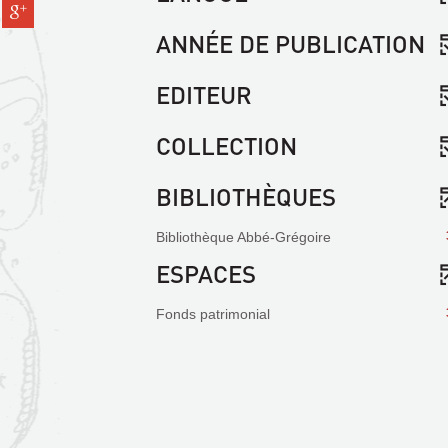
Partager
pinterest
fenêtre)
sur
(Nouvelle
ANNÉE DE PUBLICATION
gplus
fenêtre)
(Nouvelle
fenêtre)
EDITEUR
COLLECTION
BIBLIOTHÈQUES
Bibliothèque Abbé-Grégoire
ESPACES
Fonds patrimonial