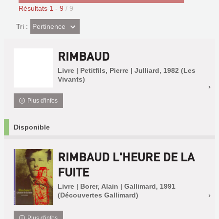
Résultats
1
-
9
/ 9
(Effet
Pertinence
Tri :
imédiat)
RIMBAUD
Livre | Petitfils, Pierre | Julliard, 1982 (Les
Vivants)
Plus d'infos
Disponible
RIMBAUD L'HEURE DE LA
FUITE
Livre | Borer, Alain | Gallimard, 1991
(Découvertes Gallimard)
Plus d'infos