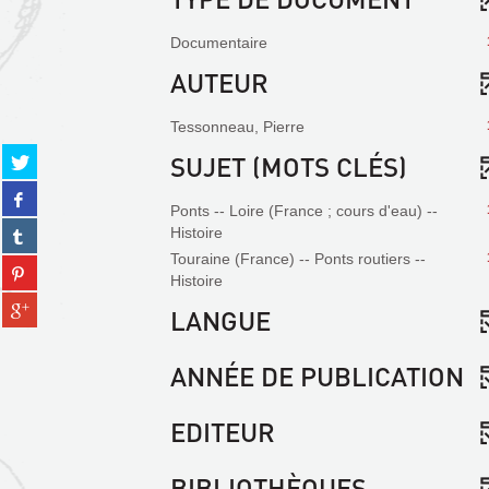
Documentaire
AUTEUR
Tessonneau, Pierre
Partager
SUJET (MOTS CLÉS)
sur
Partager
twitter
Ponts -- Loire (France ; cours d'eau) --
sur
(Nouvelle
Partager
Histoire
facebook
fenêtre)
sur
(Nouvelle
Touraine (France) -- Ponts routiers --
Partager
tumblr
fenêtre)
Histoire
sur
(Nouvelle
Partager
pinterest
LANGUE
fenêtre)
sur
(Nouvelle
gplus
fenêtre)
ANNÉE DE PUBLICATION
(Nouvelle
fenêtre)
EDITEUR
BIBLIOTHÈQUES