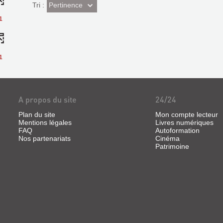
(Effet
Pertinence
Tri :
imédiat)
1
1
A propos du site
24/24
Plan du site
Mon compte lecteur
Mentions légales
Livres numériques
FAQ
Autoformation
Nos partenariats
Cinéma
Patrimoine