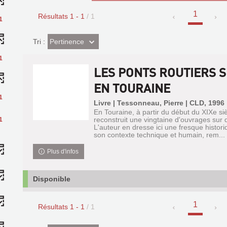
1
Résultats
1
-
1
/ 1
1
(Effet
Pertinence
Tri :
imédiat)
1
LES PONTS ROUTIERS S
EN TOURAINE
1
Livre | Tessonneau, Pierre | CLD, 1996
En Touraine, à partir du début du XIXe siè
reconstruit une vingtaine d'ouvrages sur di
1
L'auteur en dresse ici une fresque histor
son contexte technique et humain, rem...
Plus d'infos
Disponible
1
Résultats
1
-
1
/ 1