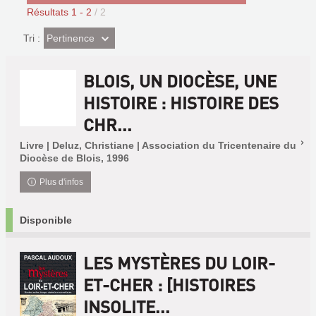
Résultats
1
-
2
/ 2
(Effet
Pertinence
Tri :
imédiat)
BLOIS, UN DIOCÈSE, UNE
HISTOIRE : HISTOIRE DES
CHR...
Livre | Deluz, Christiane | Association du Tricentenaire du
Diocèse de Blois, 1996
Plus d'infos
Disponible
LES MYSTÈRES DU LOIR-
ET-CHER : [HISTOIRES
INSOLITE...