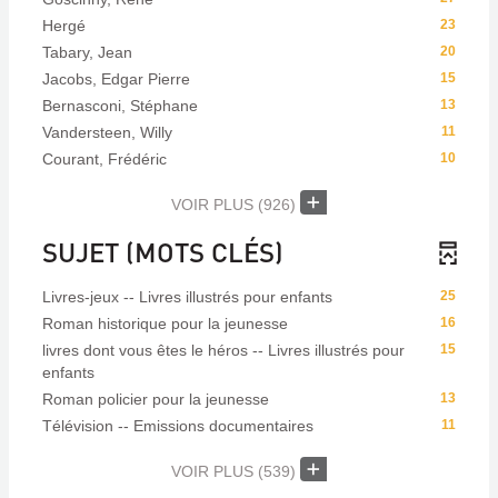
Hergé
23
Tabary, Jean
20
Jacobs, Edgar Pierre
15
Bernasconi, Stéphane
13
Vandersteen, Willy
11
Courant, Frédéric
10
VOIR PLUS
(926)
SUJET (MOTS CLÉS)
Livres-jeux -- Livres illustrés pour enfants
25
Roman historique pour la jeunesse
16
livres dont vous êtes le héros -- Livres illustrés pour
15
enfants
Roman policier pour la jeunesse
13
Télévision -- Emissions documentaires
11
VOIR PLUS
(539)