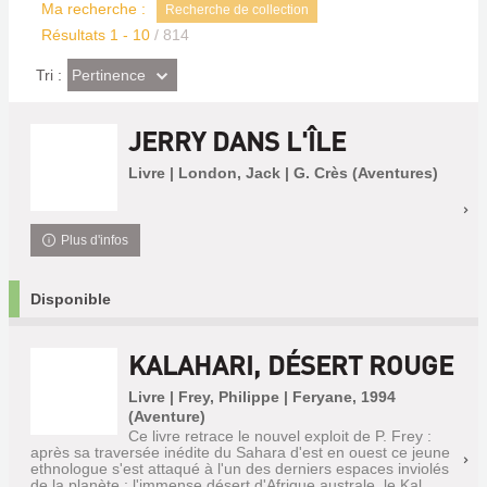
Ma recherche :
Recherche de collection
Résultats
1
-
10
/ 814
(Effet
Pertinence
Tri :
imédiat)
JERRY DANS L'ÎLE
Livre | London, Jack | G. Crès (Aventures)
Plus d'infos
Disponible
KALAHARI, DÉSERT ROUGE
Livre | Frey, Philippe | Feryane, 1994
(Aventure)
Ce livre retrace le nouvel exploit de P. Frey :
après sa traversée inédite du Sahara d'est en ouest ce jeune
ethnologue s'est attaqué à l'un des derniers espaces inviolés
de la planète : l'immense désert d'Afrique australe, le Kal...