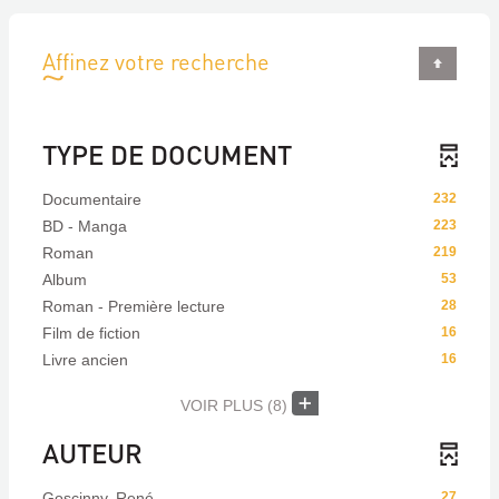
Affinez votre recherche
TYPE DE DOCUMENT
Documentaire
232
BD - Manga
223
Roman
219
Album
53
Roman - Première lecture
28
Film de fiction
16
Livre ancien
16
VOIR PLUS
(8)
AUTEUR
Goscinny, René
27