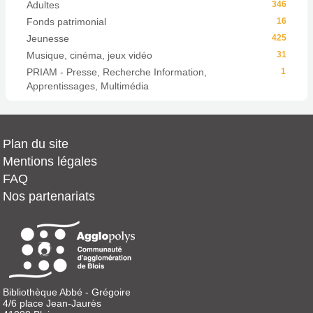
Adultes
346
Fonds patrimonial
16
Jeunesse
425
Musique, cinéma, jeux vidéo
31
PRIAM - Presse, Recherche Information,
1
Apprentissages, Multimédia
Plan du site
Mentions légales
FAQ
Nos partenariats
Bibliothèque Abbé - Grégoire
4/6 place Jean-Jaurès