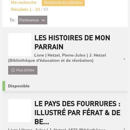
Ma recherche :
Recherche de collection
Résultats
1
-
10
/ 69
(Effet
Pertinence
Tri :
imédiat)
LES HISTOIRES DE MON
PARRAIN
Livre | Hetzel, Pierre-Jules | J. Hetzel
(Bibliothèque d'éducation et de récréation)
Plus d'infos
Disponible
LE PAYS DES FOURRURES :
ILLUSTRÉ PAR FÉRAT & DE
BE...