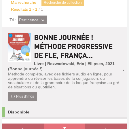
Ma recherche :
Recherche de collection
Résultats
1
-
1
/ 1
(Effet
Pertinence
Tri :
imédiat)
BONNE JOURNÉE !
MÉTHODE PROGRESSIVE
DE FLE, FRANÇA...
Livre | Rozwadowski, Eric | Ellipses, 2021
(Bonne journée !)
Méthode complète, avec des fichiers audio en ligne, pour
apprendre ou réviser les bases de la conjugaison, du
vocabulaire et de la grammaire de la langue française au gré
de situations du quotidien.
Plus d'infos
Disponible