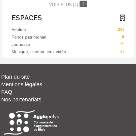
VOIR PLUS
(4)
ESPACES
Adultes
263
Fonds patrimonial
6
Jeunesse
39
Musique, cinéma, jeux vidéo
23
Plan du site
Mentions légales
FAQ
Nos partenariats