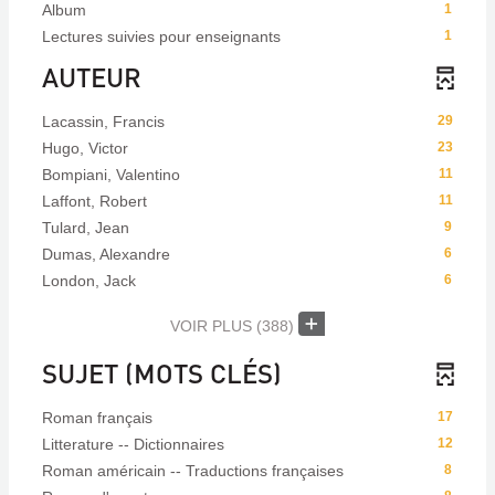
Album
1
Lectures suivies pour enseignants
1
AUTEUR
Lacassin, Francis
29
Hugo, Victor
23
Bompiani, Valentino
11
Laffont, Robert
11
Tulard, Jean
9
Dumas, Alexandre
6
London, Jack
6
VOIR PLUS
(388)
SUJET (MOTS CLÉS)
Roman français
17
Litterature -- Dictionnaires
12
Roman américain -- Traductions françaises
8