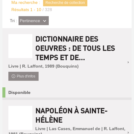
Ma recherche :
Recherche de collection
Résultats
1
-
10
/ 328
(Effet
Pertinence
Tri :
imédiat)
DICTIONNAIRE DES
OEUVRES : DE TOUS LES
TEMPS ET DE...
Livre | R. Laffont, 1989 (Bouquins)
Plus d'infos
Disponible
NAPOLÉON À SAINTE-
HÉLÈNE
Livre | Las Cases, Emmanuel de | R. Laffont,