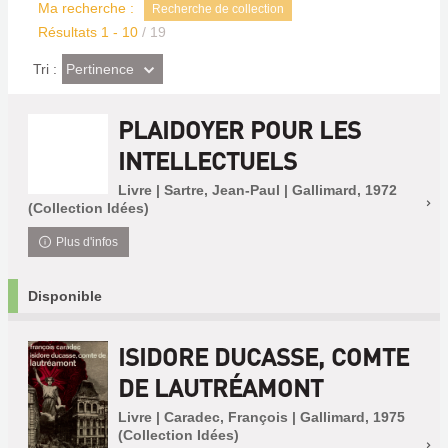
Ma recherche :
Recherche de collection
Résultats
1
-
10
/ 19
(Effet
Pertinence
Tri :
imédiat)
PLAIDOYER POUR LES
INTELLECTUELS
Livre | Sartre, Jean-Paul | Gallimard, 1972
(Collection Idées)
Plus d'infos
Disponible
ISIDORE DUCASSE, COMTE
DE LAUTRÉAMONT
Livre | Caradec, François | Gallimard, 1975
(Collection Idées)