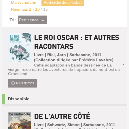
Ma recherche :
Recherche de collection
Résultats
1
-
10
/ 16
(Effet
Pertinence
Tri :
imédiat)
LE ROI OSCAR : ET AUTRES
RACONTARS
Livre | Riel, Jørn | Sarbacane, 2011
(Collection dirigée par Frédéric Lavabre)
Cette adaptation en bande dessinée de La
vierge froide narre les aventures de trappeurs du nord-est du
Groenland.
Plus d'infos
Disponible
DE L'AUTRE CÔTÉ
Livre | Schwartz, Simon | Sarbacane, 2011