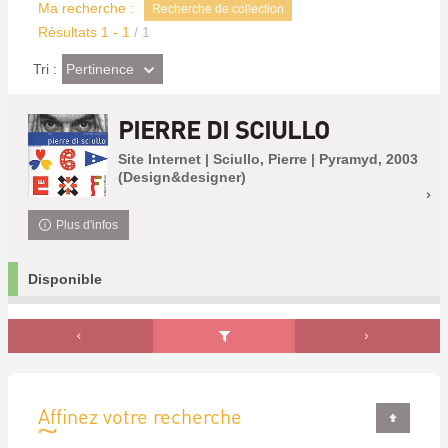
Ma recherche :
Recherche de collection
Résultats
1
-
1
/ 1
(Effet
Pertinence
Tri :
imédiat)
PIERRE DI SCIULLO
Site Internet | Sciullo, Pierre | Pyramyd, 2003
(Design&designer)
Plus d'infos
Disponible
Affinez votre recherche