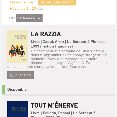
Ma recherche :
Recherche de collection
Résultats
1
-
10
/ 16
(Effet
Pertinence
Tri :
imédiat)
LA RAZZIA
Livre | Zaoui, Amin | Le Serpent à Plumes,
1999 (Fiction française)
Un chercheur et biographe de Dieu s'installe
dans le pigeonnier d'une abbaye française. Sa
mémoire travaille et reconstitue l'histoire
récente de son pays, l'Algérie. A. Zaoui peint le
tableau sombre d'un pays en porte-à-faux cons...
Plus d'infos
Disponible
TOUT M'ÉNERVE
Livre | Pellerin, Pascal | Le Serpent à