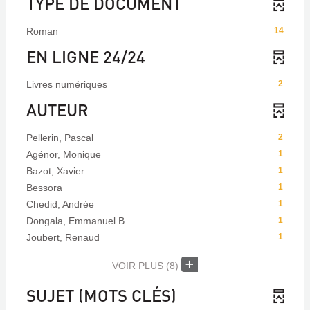
TYPE DE DOCUMENT
Roman
14
EN LIGNE 24/24
Livres numériques
2
AUTEUR
Pellerin, Pascal
2
Agénor, Monique
1
Bazot, Xavier
1
Bessora
1
Chedid, Andrée
1
Dongala, Emmanuel B.
1
Joubert, Renaud
1
VOIR PLUS
(8)
SUJET (MOTS CLÉS)