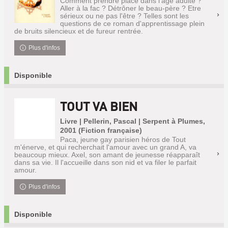
Comment prendre place dans l'âge adulte ?
Aller à la fac ? Détrôner le beau-père ? Etre
sérieux ou ne pas l'être ? Telles sont les
questions de ce roman d'apprentissage plein
de bruits silencieux et de fureur rentrée.
Plus d'infos
Disponible
TOUT VA BIEN
Livre | Pellerin, Pascal | Serpent à Plumes,
2001 (Fiction française)
Paca, jeune gay parisien héros de Tout
m'énerve, et qui recherchait l'amour avec un grand A, va
beaucoup mieux. Axel, son amant de jeunesse réapparaît
dans sa vie. Il l'accueille dans son nid et va filer le parfait
amour.
Plus d'infos
Disponible