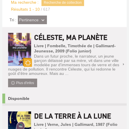
Ma recherche :
Recherche de collection
Résultats
1
-
10
/ 617
(Effet
Pertinence
Tri :
imédiat)
CÉLESTE, MA PLANÈTE
Livre | Fombelle, Timothée de | Gallimard-
Jeunesse, 2009 (Folio junior)
Dans un futur proche, le narrateur, un jeune
garçon délaissé par sa mère, vit dans une ville
modelée par d'immenses tours de verre et des
Nouveauté
nuages de pollution. Il rencontre Céleste, qui lui redonne le
goût d'être amoureux. Mais au ...
Plus d'infos
Disponible
DE LA TERRE À LA LUNE
Livre | Verne, Jules | Gallimard, 1987 (Folio