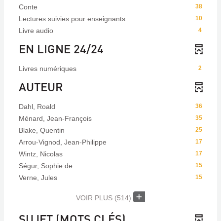
Conte
38
Lectures suivies pour enseignants
10
Livre audio
4
EN LIGNE 24/24
Livres numériques
2
AUTEUR
Dahl, Roald
36
Ménard, Jean-François
35
Blake, Quentin
25
Arrou-Vignod, Jean-Philippe
17
Wintz, Nicolas
17
Ségur, Sophie de
15
Verne, Jules
15
VOIR PLUS
(514)
SUJET (MOTS CLÉS)