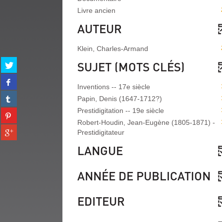
Livre ancien
AUTEUR
Klein, Charles-Armand
Partager
SUJET (MOTS CLÉS)
sur
Partager
twitter
Inventions -- 17e siècle
sur
(Nouvelle
Partager
facebook
Papin, Denis (1647-1712?)
fenêtre)
sur
(Nouvelle
Prestidigitation -- 19e siècle
Partager
tumblr
fenêtre)
sur
Robert-Houdin, Jean-Eugène (1805-1871) -
(Nouvelle
Partager
pinterest
Prestidigitateur
fenêtre)
sur
(Nouvelle
LANGUE
gplus
fenêtre)
(Nouvelle
fenêtre)
ANNÉE DE PUBLICATION
EDITEUR