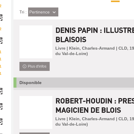
2
(Effet
Pertinence
Tri :
imédiat)
DENIS PAPIN : ILLUSTR
2
BLAISOIS
Livre | Klein, Charles-Armand | CLD, 1
1
du Val-de-Loire)
1
1
Plus d'infos
1
Disponible
ROBERT-HOUDIN : PRES
MAGICIEN DE BLOIS
Livre | Klein, Charles-Armand | CLD, 1
du Val-de-Loire)