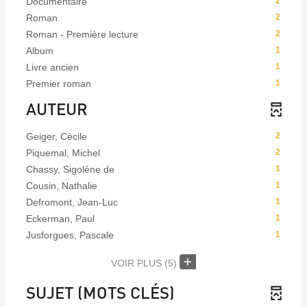
Documentaire
2
Roman
2
Roman - Première lecture
2
Album
1
Livre ancien
1
Premier roman
1
AUTEUR
Geiger, Cécile
2
Piquemal, Michel
2
Chassy, Sigoléne de
1
Cousin, Nathalie
1
Defromont, Jean-Luc
1
Eckerman, Paul
1
Jusforgues, Pascale
1
VOIR PLUS
(5)
SUJET (MOTS CLÉS)