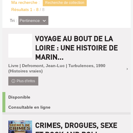
Ma recherche :
Recherche de collection
Résultats
1
-
8
/ 8
(Effet
Pertinence
Tri :
imédiat)
VOYAGE AU BOUT DE LA
LOIRE : UNE HISTOIRE DE
MARIN...
Livre | Defromont, Jean-Luc | Turbulences, 1990
(Histoires vraies)
Plus d'infos
Disponible
Consultable en ligne
CRIMES, DROGUES, SEXE