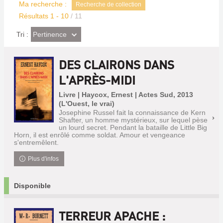
Ma recherche :
Recherche de collection
Résultats
1
-
10
/ 11
(Effet
Pertinence
Tri :
imédiat)
DES CLAIRONS DANS
L'APRÈS-MIDI
Livre | Haycox, Ernest | Actes Sud, 2013
(L'Ouest, le vrai)
Josephine Russel fait la connaissance de Kern
Shafter, un homme mystérieux, sur lequel pèse
un lourd secret. Pendant la bataille de Little Big
Horn, il est enrôlé comme soldat. Amour et vengeance
s'entremêlent.
Plus d'infos
Disponible
TERREUR APACHE :