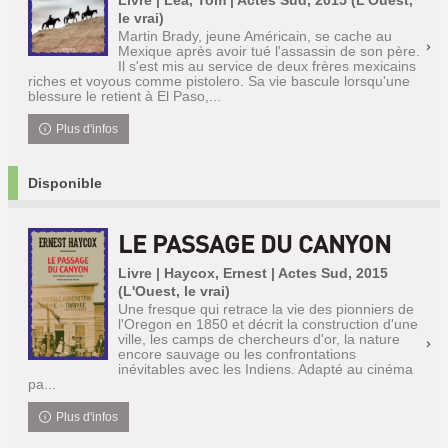
Livre | Lea, Tom | Actes Sud, 2015 (L'Ouest,
le vrai)
Martin Brady, jeune Américain, se cache au
Mexique après avoir tué l'assassin de son père.
Il s'est mis au service de deux frères mexicains
riches et voyous comme pistolero. Sa vie bascule lorsqu'une
blessure le retient à El Paso,...
Plus d'infos
Disponible
LE PASSAGE DU CANYON
Livre | Haycox, Ernest | Actes Sud, 2015
(L'Ouest, le vrai)
Une fresque qui retrace la vie des pionniers de
l'Oregon en 1850 et décrit la construction d'une
ville, les camps de chercheurs d'or, la nature
encore sauvage ou les confrontations
inévitables avec les Indiens. Adapté au cinéma
pa...
Plus d'infos