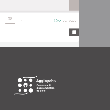
38
.
par page
10