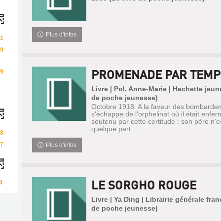
Plus d'infos
1
9
PROMENADE PAR TEMP
9
Livre | Pol, Anne-Marie | Hachette jeun
de poche jeunesse)
Octobre 1918. A la faveur des bombardeme
s'échappe de l'orphelinat où il était enfer
soutenu par cette certitude : son père n'es
quelque part.
8
7
Plus d'infos
LE SORGHO ROUGE
4
Livre | Ya Ding | Librairie générale fran
de poche jeunesse)