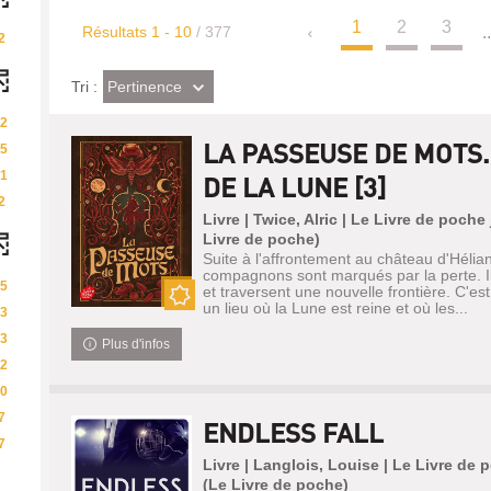
1
2
3
Résultats
1
-
10
/ 377
..
2
(Effet
Pertinence
Tri :
imédiat)
2
LA PASSEUSE DE MOTS
5
1
DE LA LUNE [3]
2
Livre | Twice, Alric | Le Livre de poch
Livre de poche)
Suite à l'affrontement au château d'Hélian
compagnons sont marqués par la perte. Ils
5
et traversent une nouvelle frontière. C'est
un lieu où la Lune est reine et où les...
3
Nouveauté
3
Plus d'infos
2
0
7
ENDLESS FALL
7
Livre | Langlois, Louise | Le Livre de
(Le Livre de poche)