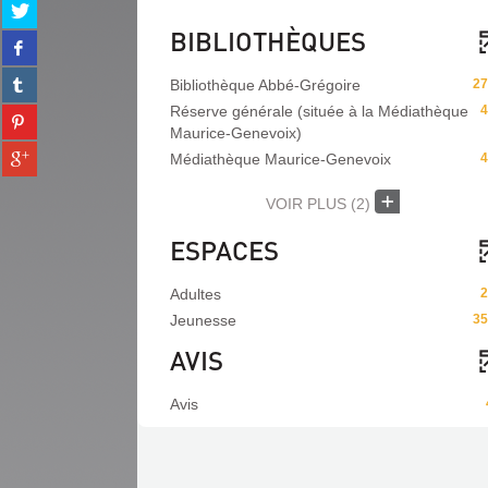
Partager
sur
BIBLIOTHÈQUES
Partager
twitter
sur
(Nouvelle
Partager
facebook
Bibliothèque Abbé-Grégoire
27
fenêtre)
sur
(Nouvelle
Réserve générale (située à la Médiathèque
4
Partager
tumblr
fenêtre)
Maurice-Genevoix)
sur
(Nouvelle
Partager
pinterest
Médiathèque Maurice-Genevoix
4
fenêtre)
sur
(Nouvelle
gplus
fenêtre)
VOIR PLUS
(2)
(Nouvelle
fenêtre)
ESPACES
Adultes
2
Jeunesse
35
AVIS
Avis