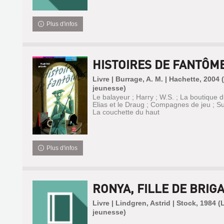
Plus d'infos
HISTOIRES DE FANTÔM
Livre | Burrage, A. M. | Hachette, 2004 
jeunesse)
Le balayeur ; Harry ; W.S. ; La boutique d
Elias et le Draug ; Compagnes de jeu ; Sur
La couchette du haut
Plus d'infos
RONYA, FILLE DE BRIG
Livre | Lindgren, Astrid | Stock, 1984 
jeunesse)