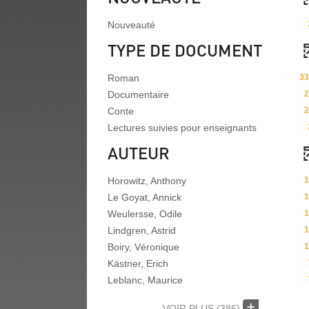
Nouveauté
TYPE DE DOCUMENT
Roman
33
Documentaire
2
Conte
2
Lectures suivies pour enseignants
AUTEUR
Horowitz, Anthony
1
Le Goyat, Annick
1
Weulersse, Odile
1
Lindgren, Astrid
1
Boiry, Véronique
1
Kästner, Erich
Leblanc, Maurice
VOIR PLUS
(386)