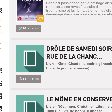
Eden est passionnée par le patinage artist
renoncer à ses rêves à la suite d'une ch
traumatisme et fuir le harcèlement qu'elle 
déménage dans une nouvelle ville, où elle
9
Nouveauté
2
Plus d'infos
3
2
DRÔLE DE SAMEDI SOIR !
7
RUE DE LA CHANC...
Livre | Klotz, Claude | Librairie généra
Livre de poche jeunesse)
Plus d'infos
LE MÔME EN CONSERV
Livre | Nöstlinger, Christine | Librairie
1985 (Le livre de poche jeunesse)