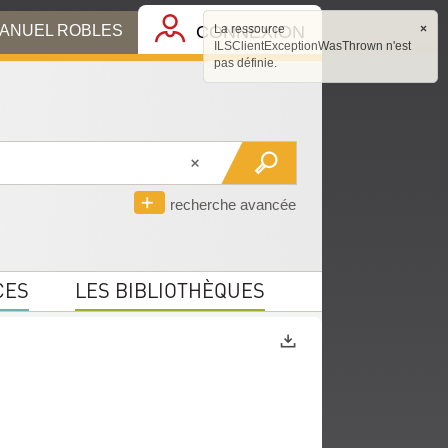
MANUEL ROBLES
CONNEXION
La ressource
×
ILSClientExceptionWasThrown n'est
pas définie.
recherche avancée
CES
LES BIBLIOTHÈQUES
Exports