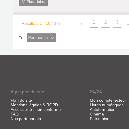
Plus d'infos
1
2
3
Résultats
1
-
10
/ 377
..
(Effet
Pertinence
Tri :
imédiat)
A propos du site
24/24
Plan du site
Mon compte lecteur
Mentions légales & RGPD
Livres numériques
Accessiblité : non conforme
Autoformation
FAQ
Cinéma
Nos partenariats
Patrimoine