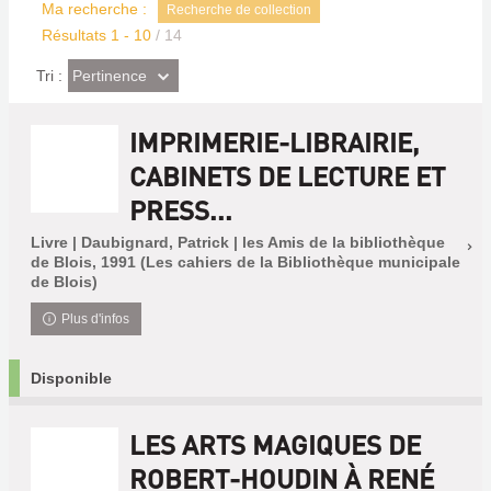
Ma recherche :
Recherche de collection
Résultats
1
-
10
/ 14
(Effet
Pertinence
Tri :
imédiat)
IMPRIMERIE-LIBRAIRIE,
CABINETS DE LECTURE ET
PRESS...
Livre | Daubignard, Patrick | les Amis de la bibliothèque
de Blois, 1991 (Les cahiers de la Bibliothèque municipale
de Blois)
Plus d'infos
Disponible
LES ARTS MAGIQUES DE
ROBERT-HOUDIN À RENÉ