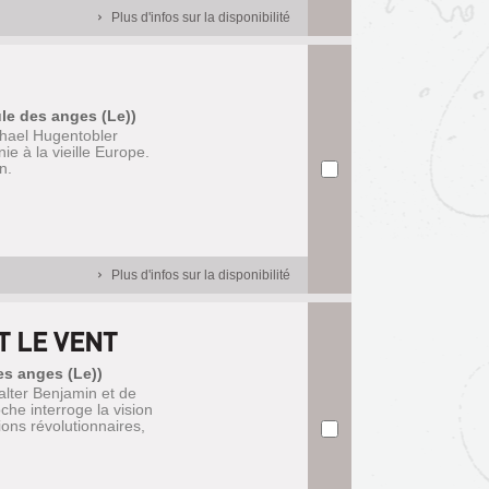
Plus d'infos sur la disponibilité
le des anges (Le))
ichael Hugentobler
ie à la vieille Europe.
n.
Plus d'infos sur la disponibilité
T LE VENT
des anges (Le))
lter Benjamin et de
oche interroge la vision
ions révolutionnaires,