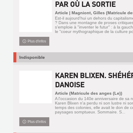
PAR OÙ LA SORTIE
Article | Magniont, Gilles (Matricule d
Est-il aujourd'hui un dehors du capitalis
? Dans une montagne de proses critiques
s'emploie à "inventer le futur" : à la gau
le "coeur mythographique de la culture po
Plus d'infos
Indisponible
KAREN BLIXEN. SHÉHÉ
DANOISE
Article (Matricule des anges (Le))
A l'occasion du 140e anniversaire de sa n
Karen Blixen n'a perdu ni son lustre ni son 
temps des colonies, elle avait le don de 
paysages somptueux. Sommaire. S...
Plus d'infos