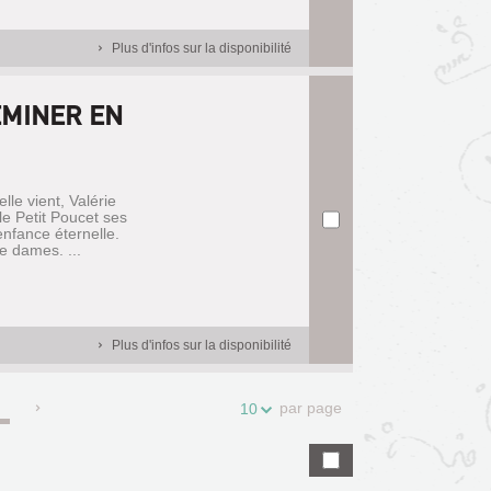
Plus d'infos sur la disponibilité
EMINER EN
lle vient, Valérie
le Petit Poucet ses
enfance éternelle.
 dames. ...
Plus d'infos sur la disponibilité
par page
10