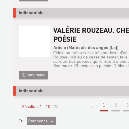
Indisponible
VALÉRIE ROUZEAU. CH
POÉSIE
Article (Matricule des anges (Le))
Fidèle au milieu social très modeste d'où e
Rouzeau n'a eu de cesse de semer, telle 
cailloux, des poèmes qui le relient à une 
Sommaire. Cheminer en poésie. Drôles de
Plus d'infos
Indisponible
1
2
3
Résultats
1
-
10
/ 23
(Effet
Pertinence
Tri :
imédiat)