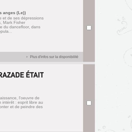
es anges (Le))
me et de ses dépressions
, Mark Fisher
che du dancefloor, dans
pula...
Plus d'infos sur la disponibilité
RAZADE ÉTAIT
aissance, l'oeuvre de
intérêt : esprit libre au
conter et de peindre des