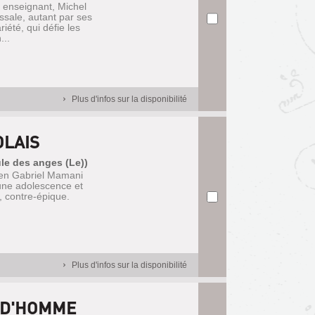
t enseignant, Michel
ssale, autant par ses
iété, qui défie les
...
Plus d'infos sur la disponibilité
LAIS
le des anges (Le))
vien Gabriel Mamani
d'une adolescence et
e, contre-épique.
Plus d'infos sur la disponibilité
R D'HOMME