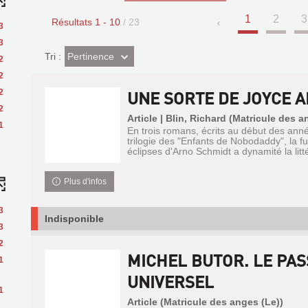
1
2
3
Résultats
1
-
10
/ 23
3
3
(Effet
Pertinence
Tri :
2
imédiat)
2
2
UNE SORTE DE JOYCE 
2
Article | Blin, Richard (Matricule des a
1
En trois romans, écrits au début des ann
trilogie des "Enfants de Nobodaddy", la fu
éclipses d'Arno Schmidt a dynamité la lit
Plus d'infos
3
Indisponible
3
2
MICHEL BUTOR. LE PA
1
UNIVERSEL
1
Article (Matricule des anges (Le))