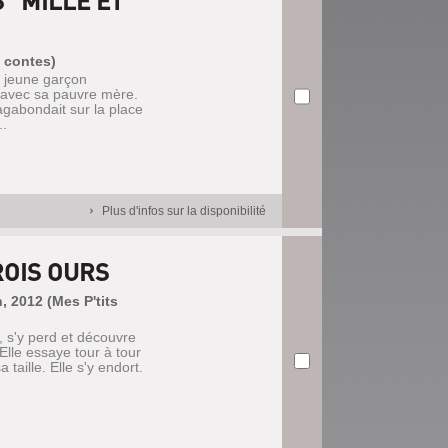
 "MILLE ET
s contes)
un jeune garçon
e avec sa pauvre mère.
vagabondait sur la place
..
Plus d'infos sur la disponibilité
ROIS OURS
, 2012 (Mes P'tits
, s'y perd et découvre
Elle essaye tour à tour
sa taille. Elle s'y endort.