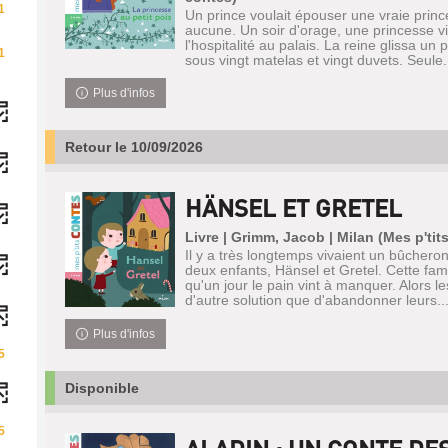
1
Un prince voulait épouser une vraie princ
aucune. Un soir d'orage, une princesse 
l'hospitalité au palais. La reine glissa un p
1
sous vingt matelas et vingt duvets. Seule.
Plus d'infos
Retour le 10/09/2026
HÄNSEL ET GRETEL
Livre | Grimm, Jacob | Milan (Mes p'tit
Il y a très longtemps vivaient un bûchero
deux enfants, Hänsel et Gretel. Cette famil
qu'un jour le pain vint à manquer. Alors l
d'autre solution que d'abandonner leurs..
Plus d'infos
5
Disponible
5