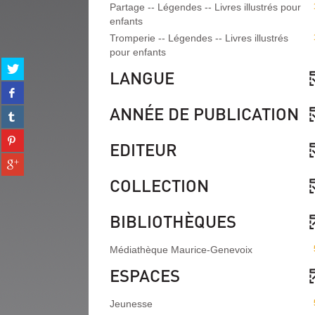
Partage -- Légendes -- Livres illustrés pour
enfants
Tromperie -- Légendes -- Livres illustrés
pour enfants
Partager
LANGUE
sur
Partager
twitter
sur
(Nouvelle
ANNÉE DE PUBLICATION
Partager
facebook
fenêtre)
sur
(Nouvelle
Partager
tumblr
fenêtre)
EDITEUR
sur
(Nouvelle
Partager
pinterest
fenêtre)
sur
(Nouvelle
COLLECTION
gplus
fenêtre)
(Nouvelle
fenêtre)
BIBLIOTHÈQUES
Médiathèque Maurice-Genevoix
ESPACES
Jeunesse