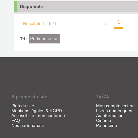
Disponible
1
Résultats
1
-
5
/ 5
(Effet
Pertinence
Tri :
imédiat)
A propos du site
24/24
Plan du site
Mon compte lecteur
Mentions légales & RGPD
Livres numériques
Accessiblité : non conforme
Autoformation
FAQ
Cinéma
Nos partenariats
Patrimoine