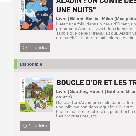
ALADIN : UN CONTE DES
UNE NUITS"
Livre | Bélard, Emilie | Milan (Mes p'tit
Il était une fois, dans un pays d'Orient, 
prénommé Aladin. Il vivait dans la misèr
Tandis que celle-ci travaillait dur, Aladin 
du marché. Un après-midi, alors d'Aladin.
Plus d'infos
Disponible
BOUCLE D'OR ET LES T
Livre | Southey, Robert | Editions Milan
contes)
Boucle d'or s'aventure seule dans la forêt
une jolie maison dans laquelle elle entre. 
tout le mobilier. Seul le plus petit lit est à 
Les propriétaires, troi...
Plus d'infos