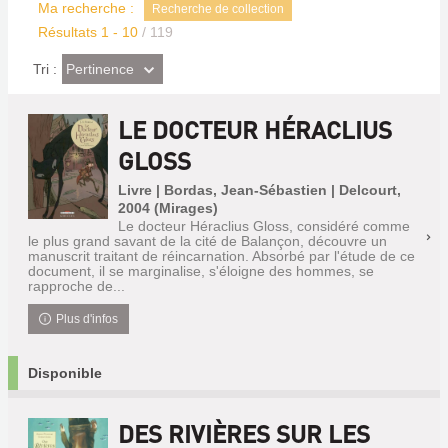
Ma recherche :
Recherche de collection
Résultats
1
-
10
/ 119
(Effet
Pertinence
Tri :
imédiat)
LE DOCTEUR HÉRACLIUS
GLOSS
Livre | Bordas, Jean-Sébastien | Delcourt,
2004 (Mirages)
Le docteur Héraclius Gloss, considéré comme
le plus grand savant de la cité de Balançon, découvre un
manuscrit traitant de réincarnation. Absorbé par l'étude de ce
document, il se marginalise, s'éloigne des hommes, se
rapproche de...
Plus d'infos
Disponible
DES RIVIÈRES SUR LES