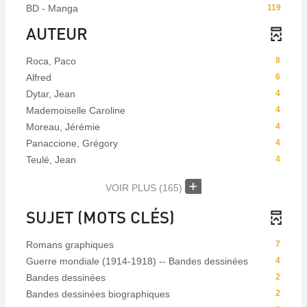
BD - Manga
119
AUTEUR
Roca, Paco
8
Alfred
6
Dytar, Jean
4
Mademoiselle Caroline
4
Moreau, Jérémie
4
Panaccione, Grégory
4
Teulé, Jean
4
VOIR PLUS
(165)
SUJET (MOTS CLÉS)
Romans graphiques
7
Guerre mondiale (1914-1918) -- Bandes dessinées
4
Bandes dessinées
2
Bandes dessinées biographiques
2