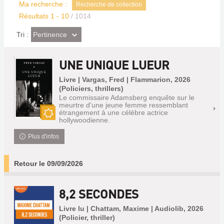
Ma recherche :
Recherche de collection
Résultats
1
-
10
/ 1014
(Effet
Pertinence
Tri :
imédiat)
UNE UNIQUE LUEUR
Livre | Vargas, Fred | Flammarion, 2026
(Policiers, thrillers)
Le commissaire Adamsberg enquête sur le
meurtre d'une jeune femme ressemblant
étrangement à une célèbre actrice
hollywoodienne.
Nouveauté
Plus d'infos
Retour le 09/09/2026
8,2 SECONDES
Livre lu | Chattam, Maxime | Audiolib, 2026
(Policier, thriller)