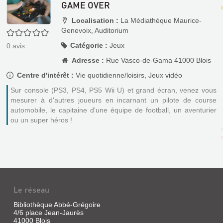
GAME OVER
Localisation :
La Médiathèque Maurice-
Genevoix, Auditorium
0/5
Catégorie :
Jeux
0
avis
Adresse :
Rue Vasco-de-Gama 41000 Blois
Centre d'intérêt :
Vie quotidienne/loisirs, Jeux vidéo
Sur console (PS3, PS4, PS5 Wii U) et grand écran, venez vous
mesurer à d'autres joueurs en incarnant un pilote de course
automobile, le capitaine d'une équipe de football, un aventurier
ou un super héros !
Le réseau
Bibliothèque Abbé-Grégoire
4/6 place Jean-Jaurès
41000 Blois