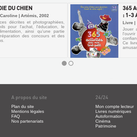
IE DU CHIEN
365 
: 1-3
 Caroline | Artémis, 2002
es décrites et photographiées,
Livre 
ls pour l'achat, l'éducation, le
Jouer 
alimentation, ainsi qu'une partie
l'ouvri
réparation des concours et des
confian
ns.
Ce liv
amusant
A propos du site
24/24
Plan du site
Mon compte lecteur
Mentions légales
Livres numériques
FAQ
Autoformation
Nos partenariats
Cinéma
Patrimoine