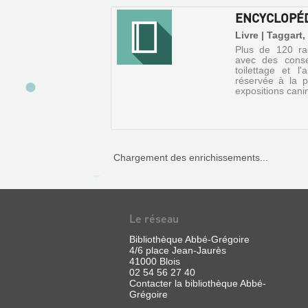
ENCYCLOPÉD
Livre | Taggart,
Plus de 120 rac
avec des consei
toilettage et l'
réservée à la p
expositions cani
Chargement des enrichissements...
ENCYCLOPÉDIE
Le réseau
DU
Bibliothèque Abbé-Grégoire
CHIEN
4/6 place Jean-Jaurès
41000 Blois
Livre
02 54 56 27 40
|
Contacter la bibliothèque Abbé-
Taggart,
Grégoire
Caroline