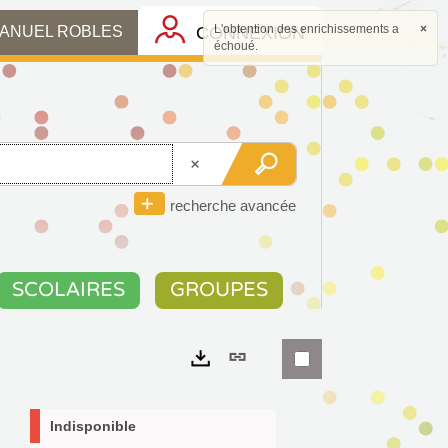
L'obtention des enrichissements a
×
CONNEXION
MANUEL ROBLES
échoué.
recherche avancée
SCOLAIRES
GROUPES
Lien
permanent
Exports
(Nouvelle
Indisponible