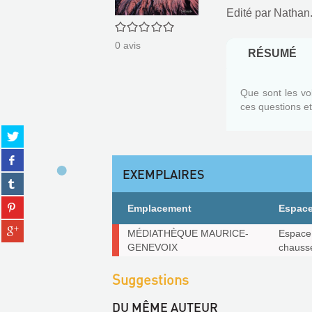
Edité par
Nathan.
0/5
0
avis
RÉSUMÉ
Que sont les vol
ces questions et
Partager
sur
Partager
twitter
sur
EXEMPLAIRES
(Nouvelle
Partager
facebook
fenêtre)
sur
(Nouvelle
Partager
tumblr
Emplacement
Espac
fenêtre)
sur
(Nouvelle
Partager
pinterest
Exemplaires
MÉDIATHÈQUE MAURICE-
Espace 
fenêtre)
sur
(Nouvelle
GENEVOIX
chauss
gplus
fenêtre)
(Nouvelle
Suggestions
fenêtre)
DU MÊME AUTEUR