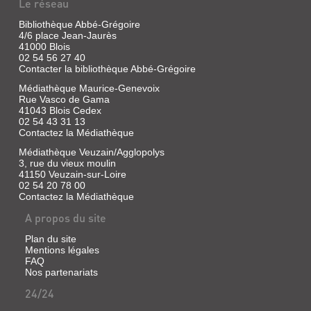
Le réseau
JUMBO
!
Bibliothèque Abbé-Grégoire
4/6 place Jean-Jaurès
Livre
41000 Blois
|
02 54 56 27 40
Dubois,
Contacter la bibliothèque Abbé-Grégoire
Claude
Médiathèque Maurice-Genevoix
K.
Rue Vasco de Gama
|
41043 Blois Cedex
L'Ecole
02 54 43 31 13
des
Contactez la Médiathèque
loisirs,
1989
Médiathèque Veuzain/Agglopolys
3, rue du vieux moulin
(Bobby
41150 Veuzain-sur-Loire
et
02 54 20 78 00
Nanou)
Contactez la Médiathèque
A propos du site
OURSON
Plan du site
Mentions légales
BLANC
FAQ
Nos partenariats
Livre
|
24/24
Dubois,