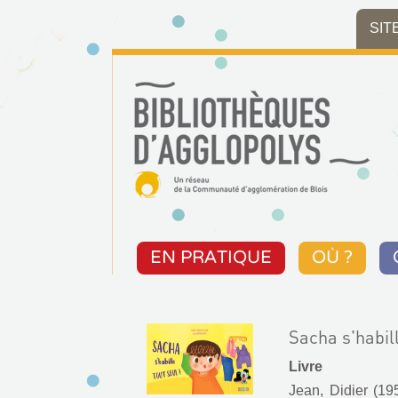
Aller
Aller
Aller
SIT
au
au
à
menu
contenu
la
recherche
EN PRATIQUE
OÙ ?
Sacha s'habill
Livre
Jean, Didier (195