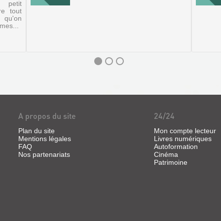
petit
e tout
 qu'on
rmes...
A propos du site
24/24
Plan du site
Mon compte lecteur
Mentions légales
Livres numériques
FAQ
Autoformation
Nos partenariats
Cinéma
Patrimoine