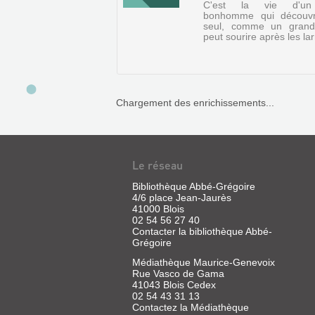
C'est la vie d'un 
bonhomme qui découvr
seul, comme un grand
peut sourire après les la
Chargement des enrichissements...
VOISIN-
Le réseau
VOISINE
Bibliothèque Abbé-Grégoire
Livre
4/6 place Jean-Jaurès
41000 Blois
|
02 54 56 27 40
Jean,
Contacter la bibliothèque Abbé-
Didier
Grégoire
|
Milan,
Médiathèque Maurice-Genevoix
1994
Rue Vasco de Gama
41043 Blois Cedex
02 54 43 31 13
Contactez la Médiathèque