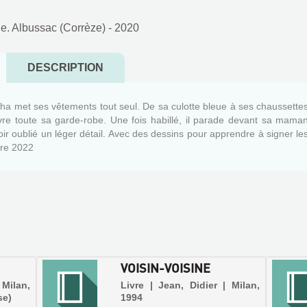
e. Albussac (Corrèze)
- 2020
DESCRIPTION
cha met ses vêtements tout seul. De sa culotte bleue à ses chaussette
uvre toute sa garde-robe. Une fois habillé, il parade devant sa mama
r oublié un léger détail. Avec des dessins pour apprendre à signer le
tre 2022
VOISIN-VOISINE
 Milan,
Livre | Jean, Didier | Milan,
se)
1994