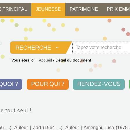
E PRINCIPAL
JEUNESSE
PATRIMOINE
PRIX EM
RECHERCHE
Vous êtes ici :
Accueil
/
Détail du document
QUOI ?
POUR QUI ?
RENDEZ-VOUS
e tout seul !
6-....). Auteur
|
Zad (1964-....). Auteur
|
Amerighi, Lisa (1978-..