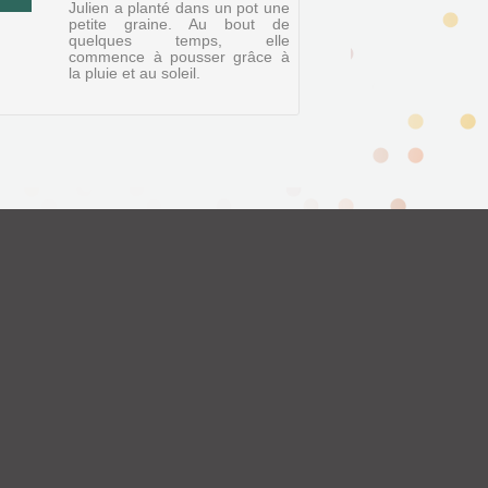
Julien a planté dans un pot une
petite graine. Au bout de
quelques temps, elle
commence à pousser grâce à
la pluie et au soleil.