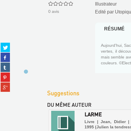
0/5
Illustrateur
0
avis
Edité par
Utopiqu
RÉSUMÉ
Aujourd'hui, Sa
Partager
vertes, il déco
sur
Partager
mais semble avoi
twitter
sur
couleurs. ©Elec
(Nouvelle
Partager
facebook
fenêtre)
sur
(Nouvelle
Partager
tumblr
fenêtre)
sur
(Nouvelle
Partager
pinterest
fenêtre)
sur
Suggestions
(Nouvelle
gplus
fenêtre)
(Nouvelle
DU MÊME AUTEUR
fenêtre)
LARME
Livre | Jean, Didier |
1995 (Julien la tendres