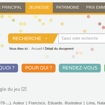
E PRINCIPAL
JEUNESSE
PATRIMOINE
PRIX EM
RECHERCHE
Vous êtes ici :
Accueil
/
Détail du document
QUOI ?
POUR QUI ?
RENDEZ-VOUS
le du jeu [2]
79-....). Auteur
|
Francisco, Eduardo. Illustrateur
|
Lima, Nata