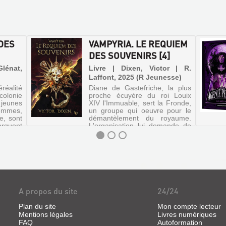
DES
VAMPYRIA. LE REQUIEM
DES SOUVENIRS [4]
Glénat,
Livre | Dixen, Victor | R.
Laffont, 2025 (R Jeunesse)
éalité
Diane de Gastefriche, la plus
colonie
proche écuyère du roi Louix
 jeunes
XIV l'Immuable, sert la Fronde,
femmes,
un groupe qui oeuvre pour le
e, sont
démantèlement du royaume.
arquent
L'organisation lui demande de
ncts du
s'allier à six Desperados venus
.
des Amériques afin de m...
A propos du site
24/24
Plan du site
Mon compte lecteur
Mentions légales
Livres numériques
FAQ
Autoformation