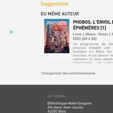
Suggestions
DU MÊME AUTEUR
PHOBOS. L'ENVOL 
ÉPHÉMÈRES [1]
Livre | Dixen, Victor | 
2021 (24 x 32)
Un programme de télér
propose d'établir une 
humaine sur Mars. Six
hommes et six jeunes 
orphelins et sans attach
sélectionnés. Ils emb
dans deux modules disti
vaisseau Cupido pour u..
Chargement des enrichissements...
VAMPYRIA.
Le réseau
LE
Bibliothèque Abbé-Grégoire
REQUIEM
4/6 place Jean-Jaurès
DES
41000 Blois