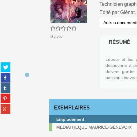
Technicien graph
Edité par
Glénat.
Autres document
0/5
0
avis
RÉSUMÉ
Léonor et les 
Partager
découverte à pr
sur
doivent garder
Partager
twitter
passions inavou
sur
(Nouvelle
Partager
facebook
fenêtre)
sur
(Nouvelle
Partager
tumblr
fenêtre)
sur
(Nouvelle
EXEMPLAIRES
Partager
pinterest
fenêtre)
sur
(Nouvelle
gplus
Emplacement
fenêtre)
(Nouvelle
Exemplaires
MÉDIATHÈQUE MAURICE-GENEVOIX
fenêtre)