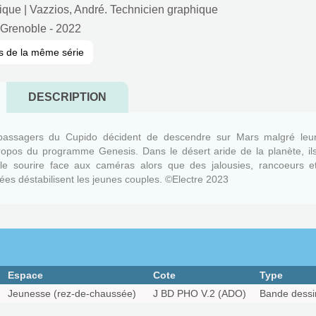
ique
|
Vazzios, André. Technicien graphique
 Grenoble
- 2022
s de la même série
DESCRIPTION
passagers du Cupido décident de descendre sur Mars malgré leu
opos du programme Genesis. Dans le désert aride de la planète, il
 le sourire face aux caméras alors que des jalousies, rancoeurs e
ées déstabilisent les jeunes couples. ©Electre 2023
Espace
Cote
Type
Jeunesse (rez-de-chaussée)
J BD PHO V.2 (ADO)
Bande dessi