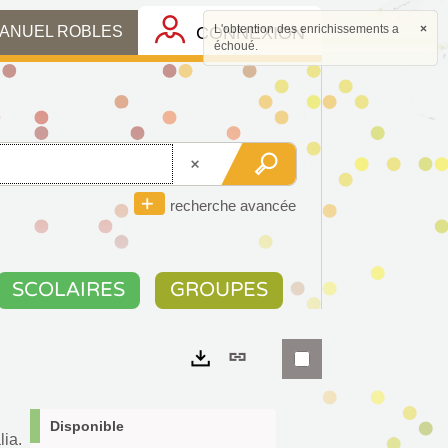
L'obtention des enrichissements a
×
CONNEXION
MANUEL ROBLES
échoué.
recherche avancée
SCOLAIRES
GROUPES
Lien
permanent
Exports
(Nouvelle
Disponible
lia.