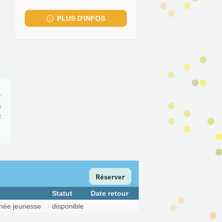
fenêtre)
PLUS D'INFOS
r
s
t
Réserver
Statut
Date retour
née jeunesse
disponible