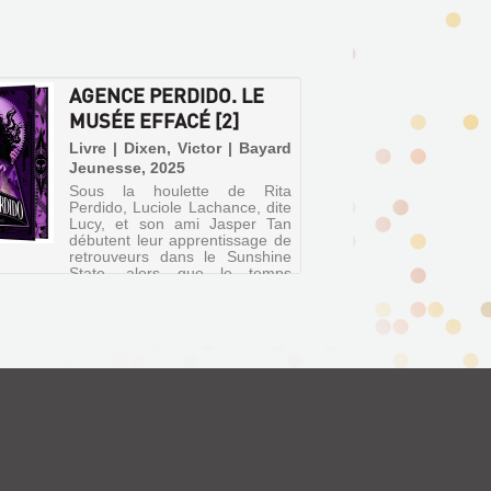
AGENCE PERDIDO. LE
MUSÉE EFFACÉ [2]
Livre | Dixen, Victor | Bayard
Jeunesse, 2025
Sous la houlette de Rita
Perdido, Luciole Lachance, dite
Lucy, et son ami Jasper Tan
débutent leur apprentissage de
retrouveurs dans le Sunshine
State, alors que le temps
presse pour retrouver les
régalias maudits et éviter ainsi
...