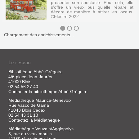
présenter son spectacle. Pour cela, elle
s'offre un vieux bus qu'elle répare et
décore de manière à attirer les locaux.
©Electre 2022
Chargement des enrichissements...
BIENVENUE
DANS
Le réseau
LE
LOCH
Bibliothèque Abbé-Grégoire
NESS
4/6 place Jean-Jaurès
41000 Blois
BUS
02 54 56 27 40
!
Contacter la bibliothèque Abbé-Grégoire
Livre
Médiathèque Maurice-Genevoix
|
Rue Vasco de Gama
41043 Blois Cedex
Lévy,
02 54 43 31 13
Didier
Contactez la Médiathèque
|
ABC
Médiathèque Veuzain/Agglopolys
melody,
3, rue du vieux moulin
2022
41150 Veuzain-sur-Loire