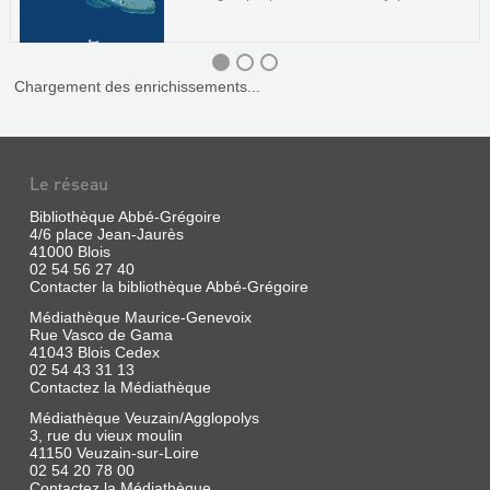
Chargement des enrichissements...
LES
SCIENCES
Le réseau
NATURELLES
DE
Bibliothèque Abbé-Grégoire
TATSU
4/6 place Jean-Jaurès
41000 Blois
NAGATA.
02 54 56 27 40
LA
Contacter la bibliothèque Abbé-Grégoire
BALEINE
Médiathèque Maurice-Genevoix
Rue Vasco de Gama
Livre
41043 Blois Cedex
|
02 54 43 31 13
Tatsu
Contactez la Médiathèque
Nagata
Médiathèque Veuzain/Agglopolys
|
3, rue du vieux moulin
Seuil
41150 Veuzain-sur-Loire
jeunesse,
02 54 20 78 00
2006
Contactez la Médiathèque