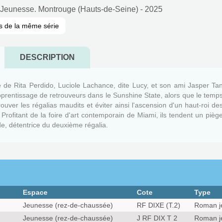
Jeunesse. Montrouge (Hauts-de-Seine)
- 2025
s de la même série
DESCRIPTION
e de Rita Perdido, Luciole Lachance, dite Lucy, et son ami Jasper Ta
pprentissage de retrouveurs dans le Sunshine State, alors que le temp
ouver les régalias maudits et éviter ainsi l'ascension d'un haut-roi de
Profitant de la foire d'art contemporain de Miami, ils tendent un pièg
e, détentrice du deuxième régalia.
Espace
Cote
Type
Jeunesse (rez-de-chaussée)
RF DIXE (T.2)
Roman j
Jeunesse (rez-de-chaussée)
J RF DIX T 2
Roman j