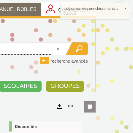
L'obtention des enrichissements a
×
CONNEXION
MANUEL ROBLES
échoué.
recherche avancée
SCOLAIRES
GROUPES
Lien
permanent
Exports
(Nouvelle
Disponible