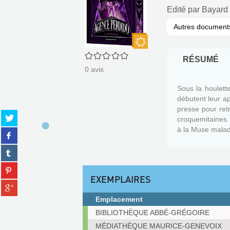
Edité par
Bayard 
Autres document
Nouveauté
0/5
RÉSUMÉ
0
avis
Sous la houlett
débutent leur a
presse pour retr
Partager
croquemitaines. 
sur
à la Muse malad
Partager
twitter
sur
(Nouvelle
Partager
facebook
fenêtre)
sur
(Nouvelle
Partager
tumblr
fenêtre)
sur
EXEMPLAIRES
(Nouvelle
Partager
pinterest
fenêtre)
sur
(Nouvelle
Emplacement
gplus
fenêtre)
Exemplaires
BIBLIOTHÈQUE ABBÉ-GRÉGOIRE
(Nouvelle
fenêtre)
MÉDIATHÈQUE MAURICE-GENEVOIX