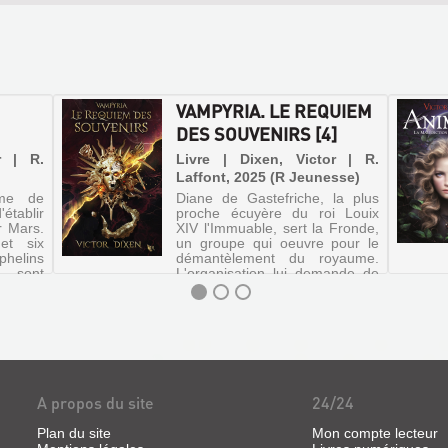
VAMPYRIA. LE REQUIEM
DES SOUVENIRS [4]
r | R.
Livre | Dixen, Victor | R.
Laffont, 2025 (R Jeunesse)
mme de
Diane de Gastefriche, la plus
établir
proche écuyère du roi Louix
r Mars.
XIV l'Immuable, sert la Fronde,
et six
un groupe qui oeuvre pour le
phelins
démantèlement du royaume.
 sont
L'organisation lui demande de
arquent
s'allier à six Desperados venus
ncts du
des Amériques afin de m...
A propos du site
24/24
Plan du site
Mon compte lecteur