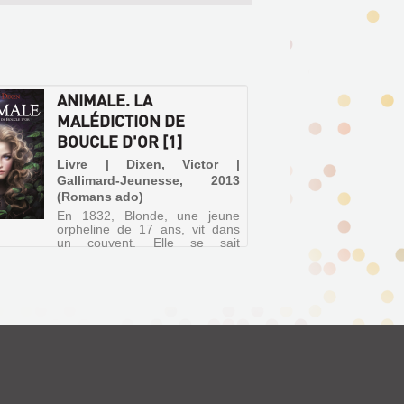
ANIMALE. LA
MALÉDICTION DE
BOUCLE D'OR [1]
Livre | Dixen, Victor |
Gallimard-Jeunesse, 2013
(Romans ado)
En 1832, Blonde, une jeune
orpheline de 17 ans, vit dans
un couvent. Elle se sait
différente, et cherche à savoir
pourquoi elle doit cacher ses
cheveux d'or et sa beauté,
pourquoi elle est victime
d'évanouissements répétés, et
qui...