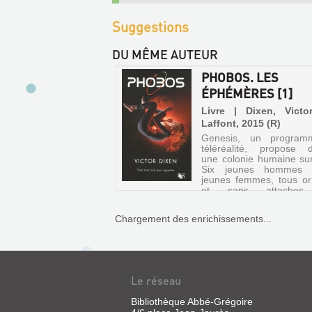
Suggestions
DU MÊME AUTEUR
PHOBOS. LES
ÉPHÉMÈRES [1]
Livre | Dixen, Victo
Laffont, 2015 (R)
Genesis, un progra
téléréalité, propose d'
une colonie humaine su
Six jeunes hommes 
jeunes femmes, tous or
et sans attaches,
sélectionnés. Ils emb
dans deux modules disti
Chargement des enrichissements...
vaisse...
VAMPYRIA.
Le réseau
LE
Bibliothèque Abbé-Grégoire
REQUIEM