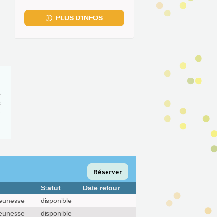
fenêtre)
PLUS D'INFOS
n
s
s
e
Réserver
Statut
Date retour
eunesse
disponible
eunesse
disponible