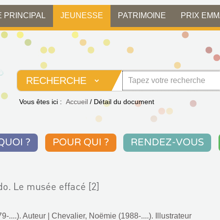
E PRINCIPAL
JEUNESSE
PATRIMOINE
PRIX EM
RECHERCHE
Vous êtes ici :
Accueil
/
Détail du document
QUOI ?
POUR QUI ?
RENDEZ-VOUS
o. Le musée effacé [2]
9-....). Auteur
|
Chevalier, Noëmie (1988-....). Illustrateur