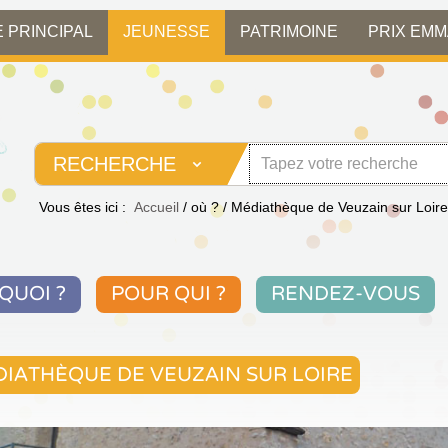
E PRINCIPAL
JEUNESSE
PATRIMOINE
PRIX EM
RECHERCHE
Vous êtes ici :
Accueil
/
où ?
/
Médiathèque de Veuzain sur Loire
QUOI ?
POUR QUI ?
RENDEZ-VOUS
IATHÈQUE DE VEUZAIN SUR LOIRE