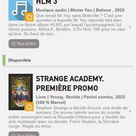
HLM 3
Musique audio | Mister You | Believe , 2023
Que serait Mr You sans Belleville ? C'est une
question à laquelle Mr You réponds très bien
Nouveauté
dans ce 6ème album HLM3, sur lequel l'accompagnent Jul,
Oxmo puccino, Moha K, BimBim, S.Pri Noir, ISK pour ne citer
qu'eux. Du haut de ses ...
Plus d'infos
Disponible
STRANGE ACADEMY.
PREMIÈRE PROMO
Livre | Young, Skottie | Panini comics, 2025
(100 % Marvel)
Stephen Strange a décidé d'ouvrir une école de
sorciers. De jeunes talents venus du monde
Nouveauté
entier convergent vers la Nouvelle-Orléans pour y étudier les
arts mystiques avec ce dernier, Frère Vaudou, la Sorcière
rouge, Magie ou enco...