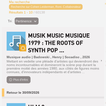
Ma recherche :
Recherche sur Cohen Leiderman, Roni. Collaborateur
Résultats
1
-
10
/ 60138
(Effet
Pertinence
Tri :
imédiat)
MUSIK MUSIC MUSIQUE
1979 : THE ROOTS OF
SYNTH POP ...
Nouveauté
Musique audio | Badowski , Henry | Socadisc , 2026
Mettant en vedette une pléiade d'artistes qui deviendront des
noms incontournables et domineront la scène pop durant la
première moitié des années 1980, aux côtés de figures moins
connues, d'innovateurs indépendants et d'artistes ...
Plus d'infos
Retour le 30/09/2026