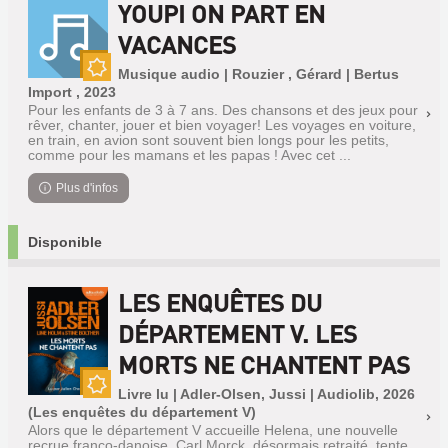
YOUPI ON PART EN
VACANCES
Musique audio | Rouzier , Gérard | Bertus
Nouveauté
Import , 2023
Pour les enfants de 3 à 7 ans. Des chansons et des jeux pour
rêver, chanter, jouer et bien voyager! Les voyages en voiture,
en train, en avion sont souvent bien longs pour les petits,
comme pour les mamans et les papas ! Avec cet ...
Plus d'infos
Disponible
LES ENQUÊTES DU
DÉPARTEMENT V. LES
MORTS NE CHANTENT PAS
Livre lu | Adler-Olsen, Jussi | Audiolib, 2026
Nouveauté
(Les enquêtes du département V)
Alors que le département V accueille Helena, une nouvelle
recrue franco-danoise, Carl Morck, désormais retraité, tente