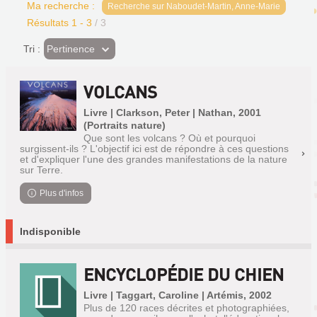
Ma recherche :
Recherche sur Naboudet-Martin, Anne-Marie
Résultats
1
-
3
/ 3
(Effet
Pertinence
Tri :
imédiat)
VOLCANS
Livre | Clarkson, Peter | Nathan, 2001
(Portraits nature)
Que sont les volcans ? Où et pourquoi
surgissent-ils ? L'objectif ici est de répondre à ces questions
et d'expliquer l'une des grandes manifestations de la nature
sur Terre.
Plus d'infos
Indisponible
ENCYCLOPÉDIE DU CHIEN
Livre | Taggart, Caroline | Artémis, 2002
Plus de 120 races décrites et photographiées,