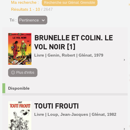
Ma recherche :
Recherche sur Glénat. Grenoble
Résultats
1
-
10
/ 2647
(Effet
Pertinence
Tri :
imédiat)
BRUNELLE ET COLIN. LE
VOL NOIR [1]
Livre | Genin, Robert | Glénat, 1979
Plus d'infos
Disponible
TOUTI FROUTI
Livre | Loup, Jean-Jacques | Glénat, 1982