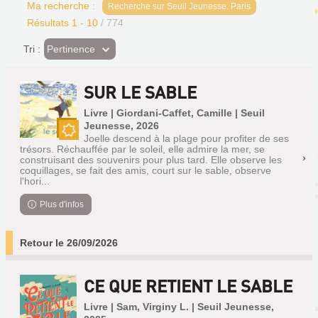
Ma recherche :
Recherche sur Seuil Jeunesse. Paris
Résultats
1
-
10
/ 774
(Effet
Pertinence
Tri :
imédiat)
SUR LE SABLE
Livre | Giordani-Caffet, Camille | Seuil
Jeunesse, 2026
Joelle descend à la plage pour profiter de ses
Nouveauté
trésors. Réchauffée par le soleil, elle admire la mer, se
construisant des souvenirs pour plus tard. Elle observe les
coquillages, se fait des amis, court sur le sable, observe
l'hori...
Plus d'infos
Retour le 26/09/2026
CE QUE RETIENT LE SABLE
Livre | Sam, Virginy L. | Seuil Jeunesse,