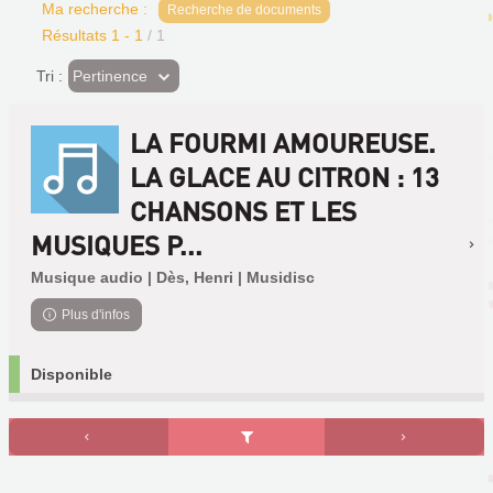
Ma recherche :
Recherche de documents
Résultats
1
-
1
/ 1
(Effet
Pertinence
Tri :
imédiat)
LA FOURMI AMOUREUSE.
LA GLACE AU CITRON : 13
CHANSONS ET LES
MUSIQUES P...
Musique audio | Dès, Henri | Musidisc
Plus d'infos
Disponible