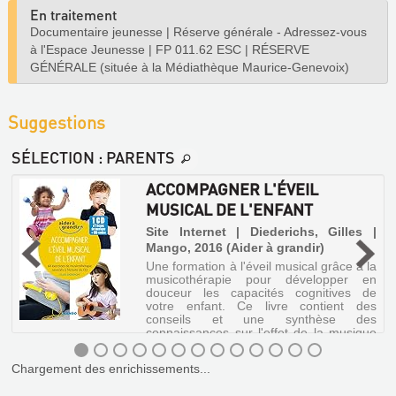
En traitement
Documentaire jeunesse
|
Réserve générale - Adressez-vous
à l'Espace Jeunesse
|
FP 011.62 ESC
|
RÉSERVE
GÉNÉRALE (située à la Médiathèque Maurice-Genevoix)
Suggestions
SÉLECTION
: PARENTS
ACCOMPAGNER L'ÉVEIL
MUSICAL DE L'ENFANT
Site Internet | Diederichs, Gilles |
Mango, 2016 (Aider à grandir)
|
Une formation à l'éveil musical grâce à la
musicothérapie pour développer en
t
douceur les capacités cognitives de
o
votre enfant. Ce livre contient des
o
conseils et une synthèse des
x
connaissances sur l'effet de la musique
sur le dével...
Chargement des enrichissements...
ACCOMPAGNER