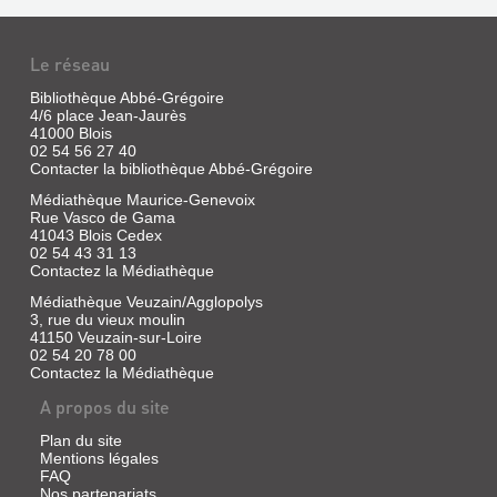
L'ÉVEIL
MUSICAL
DE
Le réseau
L'ENFANT
Bibliothèque Abbé-Grégoire
Site
4/6 place Jean-Jaurès
41000 Blois
Internet
02 54 56 27 40
|
Contacter la bibliothèque Abbé-Grégoire
Diederichs,
Gilles
Médiathèque Maurice-Genevoix
|
Rue Vasco de Gama
Mango,
41043 Blois Cedex
02 54 43 31 13
2016
Contactez la Médiathèque
(Aider
à
Médiathèque Veuzain/Agglopolys
grandir)
3, rue du vieux moulin
Une
41150 Veuzain-sur-Loire
formation
02 54 20 78 00
à
Contactez la Médiathèque
l'éveil
musical
A propos du site
grâce
à
Plan du site
la
Mentions légales
musicothérapie
FAQ
pour
Nos partenariats