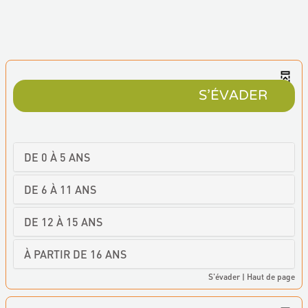
S'ÉVADER
DE 0 À 5 ANS
DE 6 À 11 ANS
DE 12 À 15 ANS
AU MUSÉE DU CHAT
Gilles Bachelet, le dessinateur de « Mon
À PARTIR DE 16 ANS
ESCAPE GAME À LA MAISON
chat le plus bête du monde », propose
S'évader
|
Haut de page
un quizz. Retrouver de quel grand
peintre s’inspire ses illustrations.
Aucune sélection
Envie de s'évader ? Et
Une création du Salon du Livre de