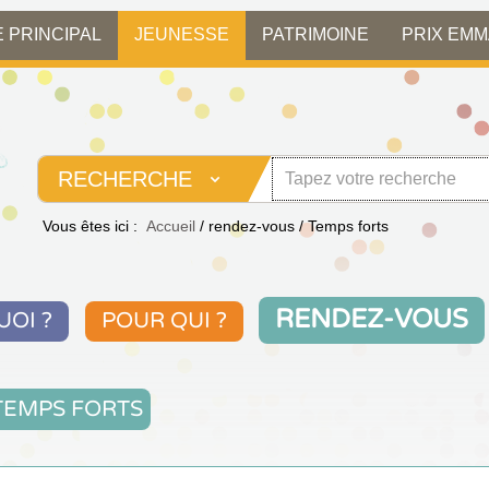
E PRINCIPAL
JEUNESSE
PATRIMOINE
PRIX EM
RECHERCHE
Vous êtes ici :
Accueil
/
rendez-vous
/
Temps forts
RENDEZ-VOUS
UOI ?
POUR QUI ?
TEMPS FORTS