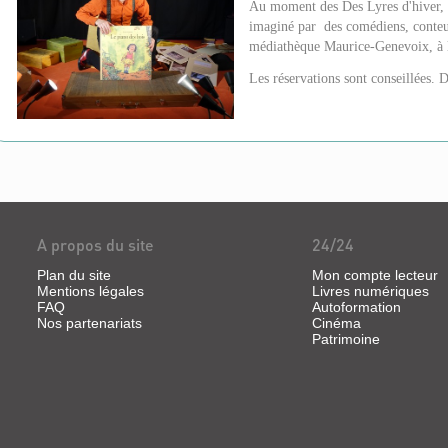
Au moment des Des Lyres d'hiver,
imaginé par des comédiens, conteurs
médiathèque Maurice-Genevoix, à l
Les réservations sont conseillées. D
A propos du site
24/24
Plan du site
Mon compte lecteur
Mentions légales
Livres numériques
FAQ
Autoformation
Nos partenariats
Cinéma
Patrimoine