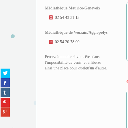
Médiathèque Maurice-Genevoix
02 54 43 31 13
Médiathèque de Veuzain/Agglopolys
02 54 20 78 00
Pensez à annuler si vous êtes dans
l'impossibilité de venir, et à libérer
ainsi une place pour quelqu'un d'autre.
Partager
sur
Partager
twitter
sur
(Nouvelle
Partager
facebook
fenêtre)
sur
(Nouvelle
Partager
tumblr
fenêtre)
sur
(Nouvelle
Partager
pinterest
fenêtre)
sur
(Nouvelle
gplus
fenêtre)
(Nouvelle