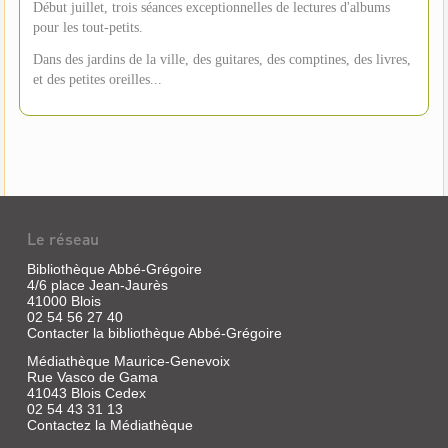
Début juillet, trois séances exceptionnelles de lectures d'albums
pour les tout-petits.
Dans des jardins de la ville, des guitares, des comptines, des livres,
et des petites oreilles...
Le réseau
Bibliothèque Abbé-Grégoire
4/6 place Jean-Jaurès
41000 Blois
02 54 56 27 40
Contacter la bibliothèque Abbé-Grégoire
Médiathèque Maurice-Genevoix
Rue Vasco de Gama
41043 Blois Cedex
02 54 43 31 13
Contactez la Médiathèque